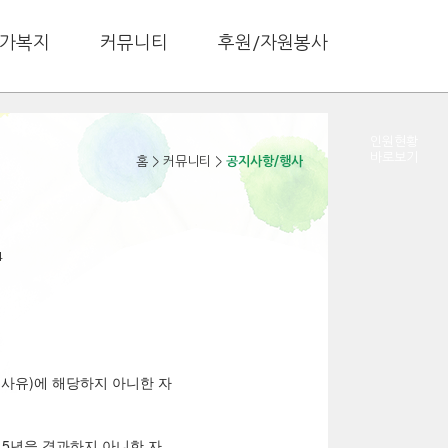
가복지
커뮤니티
후원/자원봉사
인원현황
바로보기
홈
>
커뮤니티
>
공지사항/행사
4
격사유)에 해당하지 아니한 자
 5년을 경과하지 아니한 자