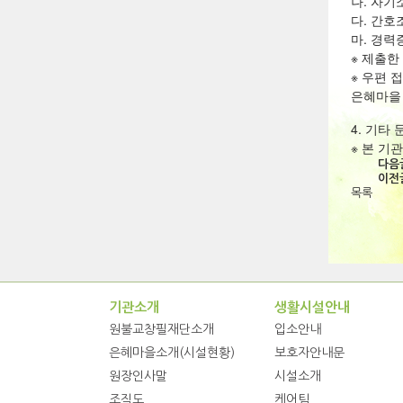
나. 자기
다. 간호
마. 경력
※ 제출한
※ 우편 
은혜마을
4. 기타
※ 본 기
다음
이전
목록
기관소개
생활시설안내
원불교창필재단소개
입소안내
은혜마을소개(시설현황)
보호자안내문
원장인사말
시설소개
조직도
케어팀