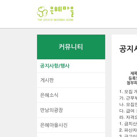
커뮤니티
공지
공지사항/행사
제
등록
게시판
첨부
1. 모집 
은혜소식
가. 근무
나. 모집
다. 급여 
만남의광장
라. 자격
1. 금치
은혜마을사진
2. 파산
3. 금고