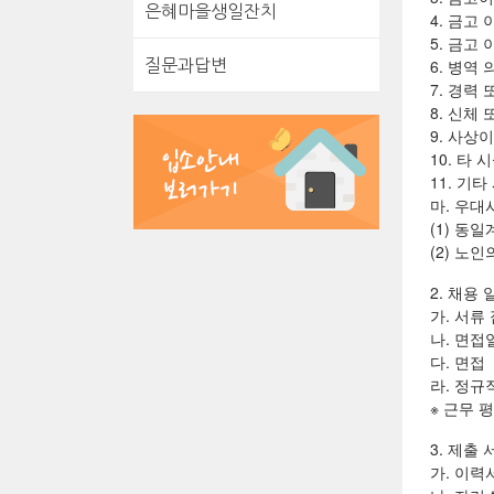
은혜마을생일잔치
4. 금고
5. 금고
6. 병역
질문과답변
7. 경력
8. 신체
9. 사상
10. 타
11. 기
마. 우대
(1) 동
(2) 노
2. 채용 
가. 서류 
나. 면접
다. 면접
라. 정규
※ 근무 
3. 제출 
가. 이력