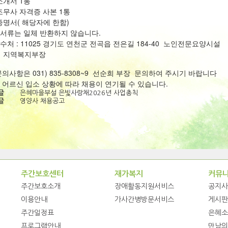
소개서 1통
조무사 자격증 사본 1통
증명서( 해당자에 한함)
 서류는 일체 반환하지 않습니다.
접수처 : 11025 경기도 연천군 전곡읍 전은길 184-40 노인전문요양시설
 지역복지부장
 문의사항은 031) 835-8308~9 선순희 부장 문의하여 주시기 바랍니다
관 어르신 입소 상황에 따라 채용이 연기될 수 있습니다.
글
은혜마을부설 은빛사랑채2026년 사업총칙
글
영양사 채용공고
주간보호센터
재가복지
커뮤
주간보호소개
장애활동지원서비스
공지사
이용안내
가사간병방문서비스
게시판
주간일정표
은혜소
프로그램안내
만남의