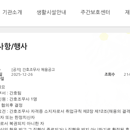
기관소개
생활시설안내
주간보호센터
재
사항/행사
목
[공지] 간호조무사 채용공고
일
2025-12-26
조회수
21
파일
개요
부서 : 간호팀
인원 : 간호조무사 1명
: 협의후 결정
요건 : 간호조무사 자격증 소지자로서 취업규칙 제2장 제12조(채용의 결
산자 또는 한정치산자
자로서 복권되지 아니한 자
이상의 형을 받고 그 집행이 종료되거나 집행을 받지 아니하기로 확정된 후