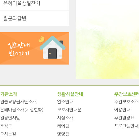
은혜마을생일잔치
질문과답변
기관소개
생활시설안내
주간보호센
원불교창필재단소개
입소안내
주간보호소개
은혜마을소개(시설현황)
보호자안내문
이용안내
원장인사말
시설소개
주간일정표
조직도
케어팀
프로그램안내
오시는길
영양팀